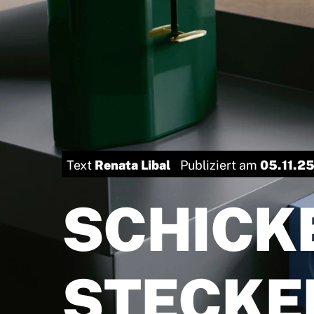
Renata Libal
05.11.2
Text
Publiziert am
SCHICK
STECKE