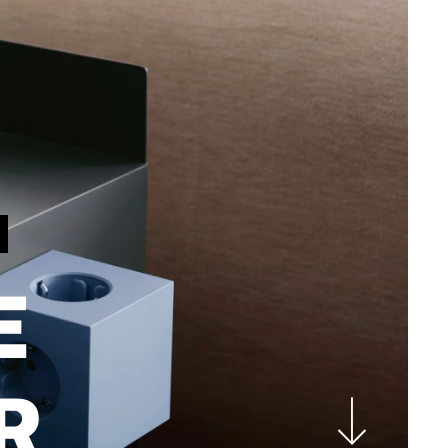
5
E
R