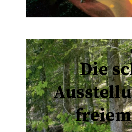
Die s
Ausstell
freie