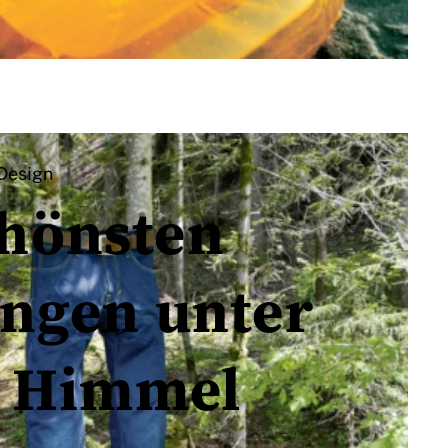
Design
chönsten
ungen unter
m Himmel