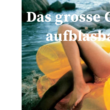
Das grosse
aufblasb