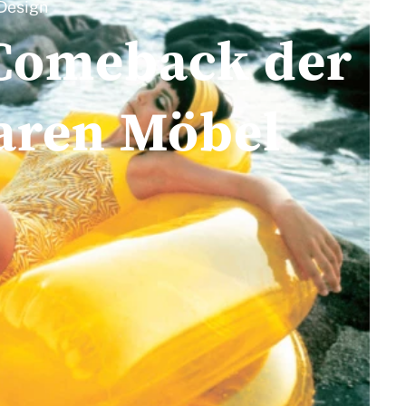
Design
 Comeback der
aren Möbel