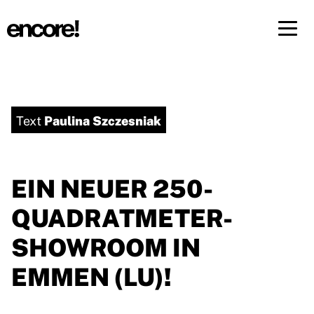
Menü 
DE
FR
Paulina Szczesniak
Text
EIN NEUER 250-
QUADRATMETER-
SHOWROOM IN
EMMEN (LU)!