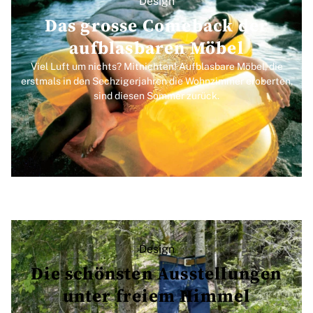
Design
Das grosse Comeback der
aufblasbaren Möbel
Viel Luft um nichts? Mitnichten! Aufblasbare Möbel, die
erstmals in den Sechzigerjahren die Wohnzimmer eroberten,
sind diesen Sommer zurück.
Design
Die schönsten Ausstellungen
unter freiem Himmel