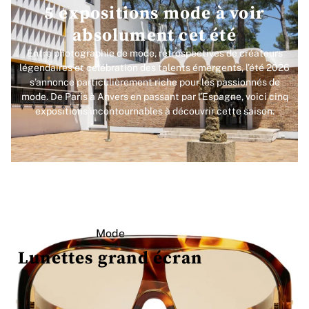
5 expositions mode à voir
absolument cet été
Entre photographie de mode, rétrospectives de créateurs
légendaires et célébration des talents émergents, l’été 2026
s’annonce particulièrement riche pour les passionnés de
mode. De Paris à Anvers en passant par l’Espagne, voici cinq
expositions incontournables à découvrir cette saison.
Mode
Lunettes grand écran