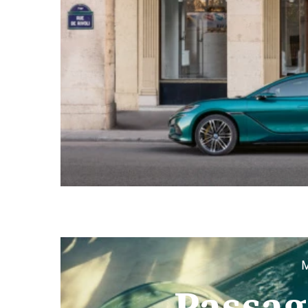
M
Passag