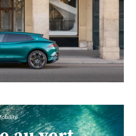
obilité
e au vert