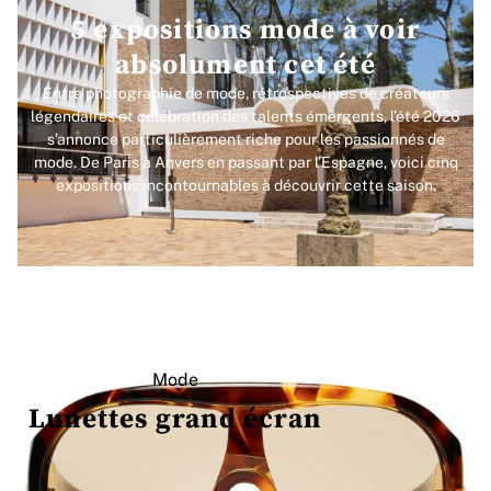
5 expositions mode à voir
absolument cet été
Entre photographie de mode, rétrospectives de créateurs
légendaires et célébration des talents émergents, l’été 2026
s’annonce particulièrement riche pour les passionnés de
mode. De Paris à Anvers en passant par l’Espagne, voici cinq
expositions incontournables à découvrir cette saison.
Mode
Lunettes grand écran