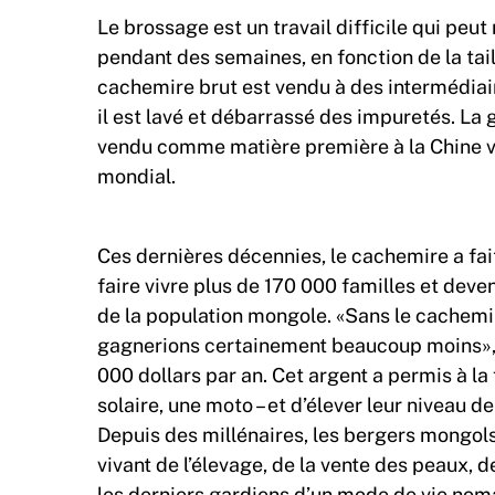
Le brossage est un travail difficile qui peu
pendant des semaines, en fonction de la taill
cachemire brut est vendu à des intermédiair
il est lavé et débarrassé des impuretés. L
vendu comme matière première à la Chine voi
mondial.
Ces dernières décennies, le cachemire a fai
faire vivre plus de 170 000 familles et deve
de la population mongole. «Sans le cachemir
gagnerions certainement beaucoup moins», c
000 dollars par an. Cet argent a permis à la
solaire, une moto – et d’élever leur niveau 
Depuis des millénaires, les bergers mongols
vivant de l’élevage, de la vente des peaux, de
les derniers gardiens d’un mode de vie nom