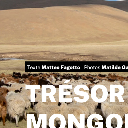
Matteo Fagotto
Matilde Ga
Texte
Photos
TRÉSOR
MONGOL