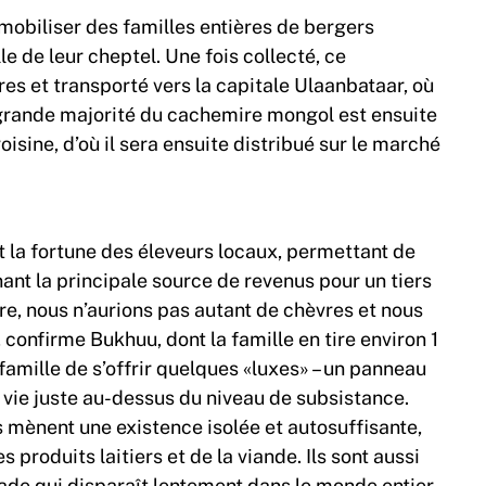
t mobiliser des familles entières de bergers
e de leur cheptel. Une fois collecté, ce
es et transporté vers la capitale Ulaanbataar, où
a grande majorité du cachemire mongol est ensuite
sine, d’où il sera ensuite distribué sur le marché
t la fortune des éleveurs locaux, permettant de
nant la principale source de revenus pour un tiers
e, nous n’aurions pas autant de chèvres et nous
onfirme Bukhuu, dont la famille en tire environ 1
 famille de s’offrir quelques «luxes» – un panneau
de vie juste au-dessus du niveau de subsistance.
 mènent une existence isolée et autosuffisante,
s produits laitiers et de la viande. Ils sont aussi
ade qui disparaît lentement dans le monde entier.