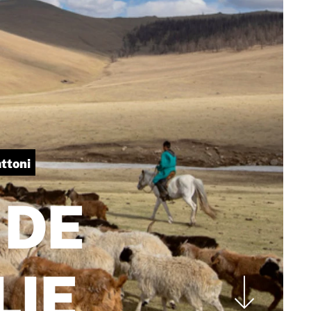
ttoni
 DE
IE