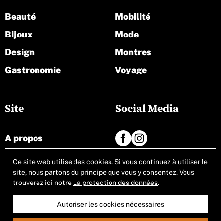
Beauté
Mobilité
Bijoux
Mode
Design
Montres
Gastronomie
Voyage
Site
Social Media
A propos
Contact
Ce site web utilise des cookies. Si vous continuez à utiliser le
site, nous partons du principe que vous y consentez. Vous
Tous les articles
trouverez ici notre
La protection des données
.
Autoriser les cookies nécessaires