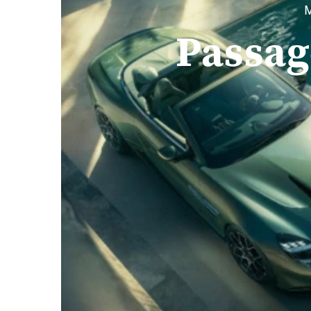
M
Passag