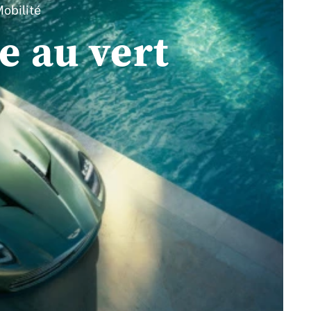
obilité
e au vert