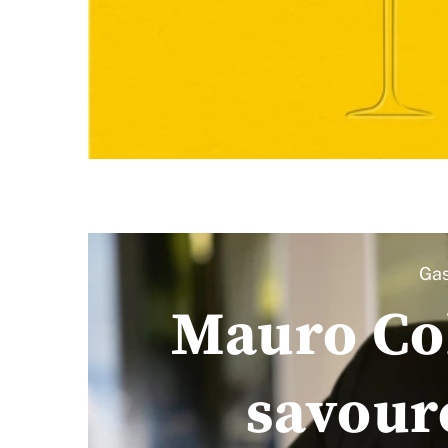
Gas
Mauro Col
savoure