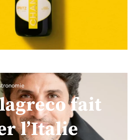
tronomie
agreco fait
r l’Italie