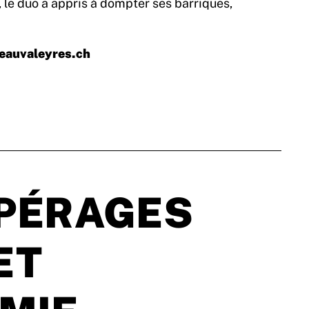
 le duo a appris à dompter ses barriques,
eauvaleyres.ch
PÉRAGES
ET
MIE