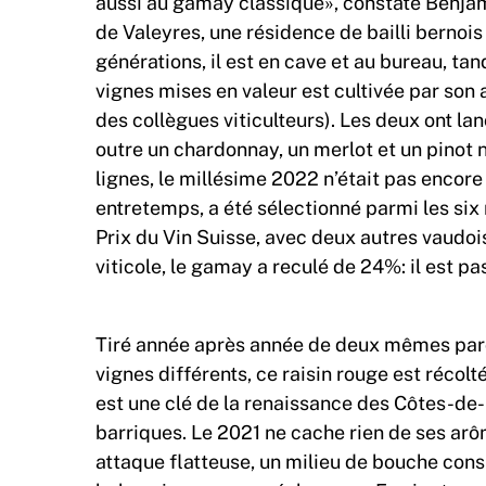
aussi au gamay classique», constate Benjam
de Valeyres, une résidence de bailli bernois 
générations, il est en cave et au bureau, tan
vignes mises en valeur est cultivée par son 
des collègues viticulteurs). Les deux ont lan
outre un chardonnay, un merlot et un pinot
lignes, le millésime 2022 n’était pas encore
entretemps, a été sélectionné parmi les six
Prix du Vin Suisse, avec deux autres vaudoi
viticole, le gamay a reculé de 24%: il est p
Tiré année après année de deux mêmes parcel
vignes différents, ce raisin rouge est récol
est une clé de la renaissance des Côtes-de-
barriques. Le 2021 ne cache rien de ses arô
attaque flatteuse, un milieu de bouche cons