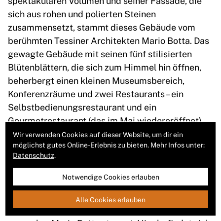
sich aus rohen und polierten Steinen
zusammensetzt, stammt dieses Gebäude vom
berühmten Tessiner Architekten Mario Botta. Das
gewagte Gebäude mit seinen fünf stilisierten
Blütenblättern, die sich zum Himmel hin öffnen,
beherbergt einen kleinen Museumsbereich,
Konferenzräume und zwei Restaurants – ein
Selbstbedienungsrestaurant und ein
Gourmetrestaurant (das im Mai wiedereröffnet).
Es werden überwiegend lokale Produkte serviert.
Wir verwenden Cookies auf dieser Website, um dir ein
möglichst gutes Online-Erlebnis zu bieten. Mehr Infos unter:
Die Umgebung
Der Bau thront auf dem Gipfel des
Datenschutz
.
Monte Generoso, an der Grenze zwischen dem
Notwendige Cookies erlauben
Tessin und Italien. Er ist mit einer kleinen
Zahnradbahn von Capolago aus zu erreichen. Der
Alle Cookies erlauben
Ort befindet sich ganz in der Nähe von Mendrisio,