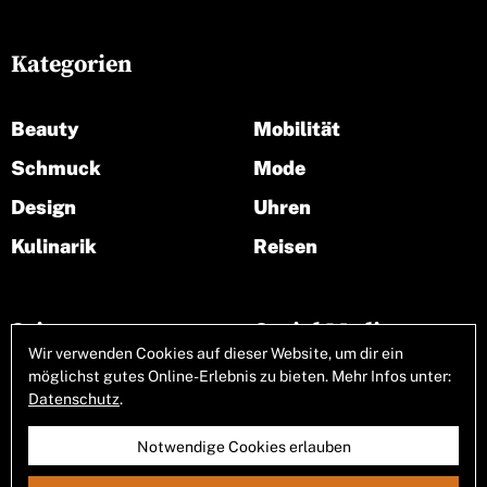
Kategorien
Beauty
Mobilität
Schmuck
Mode
Design
Uhren
Kulinarik
Reisen
Seiten
Social Media
Wir verwenden Cookies auf dieser Website, um dir ein
möglichst gutes Online-Erlebnis zu bieten. Mehr Infos unter:
Über uns
Datenschutz
.
Notwendige Cookies erlauben