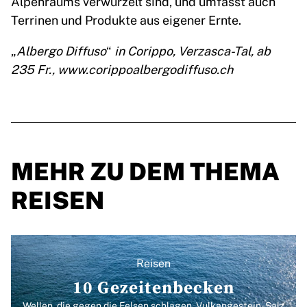
Alpenraums verwurzelt sind, und umfasst auch
Terrinen und Produkte aus eigener Ernte.
„
Albergo Diffuso
“
in Corippo, Verzasca-Tal, ab
235 Fr., www.corippoalbergodiffuso.ch
MEHR ZU DEM THEMA
REISEN
Reisen
10 Gezeitenbecken
Wellen, die gegen die Felsen schlagen, Vulkangestein, Salz