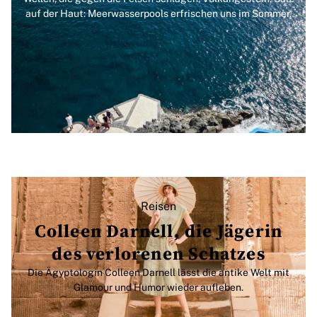
auf der Haut: Meerwasserpools erfrischen uns im Sommer.
Reisen
Colleen Darnell, die Jägerin
des verlorenen Schatzes
Die Ägyptologin Colleen Darnell lässt die antike Welt mit
Glamour und Humor wieder aufleben.