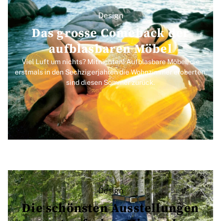
Design
Das grosse Comeback der
aufblasbaren Möbel
Viel Luft um nichts? Mitnichten! Aufblasbare Möbel, die
erstmals in den Sechzigerjahren die Wohnzimmer eroberten,
sind diesen Sommer zurück.
Design
Die schönsten Ausstellungen