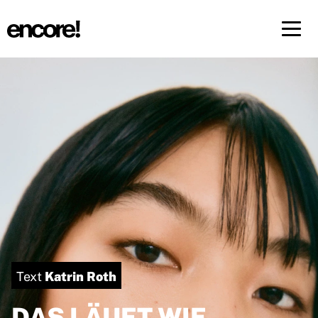
Menü 
DE
FR
Katrin Roth
Text
DAS LÄUFT WIE