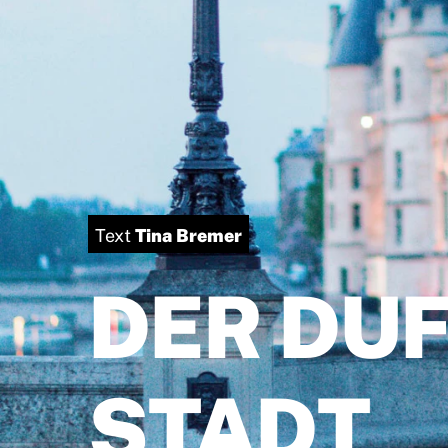
Tina Bremer
Text
DER DUF
STADT