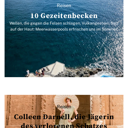
Reisen
10 Gezeitenbecken
Wellen, die gegen die Felsen schlagen, Vulkangestein, Salz
auf der Haut: Meerwasserpools erfrischen uns im Sommer.
Reisen
Colleen Darnell, die Jägerin
des verlorenen Schatzes