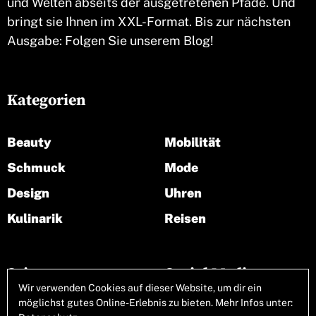
und Welten abseits der ausgetretenen Pfade. Und
bringt sie Ihnen im XXL-Format. Bis zur nächsten
Ausgabe: Folgen Sie unserem Blog!
Kategorien
Beauty
Mobilität
Schmuck
Mode
Design
Uhren
Kulinarik
Reisen
Seiten
Social Media
Wir verwenden Cookies auf dieser Website, um dir ein
möglichst gutes Online-Erlebnis zu bieten. Mehr Infos unter:
Über uns