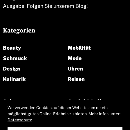
Ausgabe: Folgen Sie unserem Blog!
Kategorien
Beauty
Mobilität
Schmuck
Mode
Design
Uhren
Kulinarik
Reisen
Seiten
Social Media
Wir verwenden Cookies auf dieser Website, um dir ein
möglichst gutes Online-Erlebnis zu bieten. Mehr Infos unter:
Über uns
Datenschutz
.