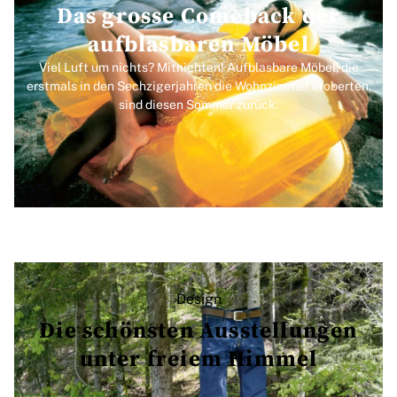
Das grosse Comeback der
aufblasbaren Möbel
Viel Luft um nichts? Mitnichten! Aufblasbare Möbel, die
erstmals in den Sechzigerjahren die Wohnzimmer eroberten,
sind diesen Sommer zurück.
Design
Die schönsten Ausstellungen
unter freiem Himmel