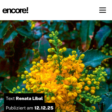
Menü 
DE
FR
Renata Libal
Text
12.12.25
Publiziert am