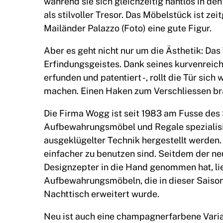
während sie sich gleichzeitig nahtlos in den
als stilvoller Tresor. Das Möbelstück ist z
Mailänder Palazzo (Foto) eine gute Figur.
Aber es geht nicht nur um die Ästhetik: Das 
Erfindungsgeistes. Dank seines kurvenreic
erfunden und patentiert -, rollt die Tür sic
machen. Einen Haken zum Verschliessen bra
Die Firma Wogg ist seit 1983 am Fusse des 
Aufbewahrungsmöbel und Regale spezialisie
ausgeklügelter Technik hergestellt werden.
einfacher zu benutzen sind. Seitdem der n
Designzepter in die Hand genommen hat, li
Aufbewahrungsmöbeln, die in dieser Saison
Nachttisch erweitert wurde.
Neu ist auch eine champagnerfarbene Varia