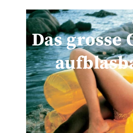
Das grosse
aufblasb