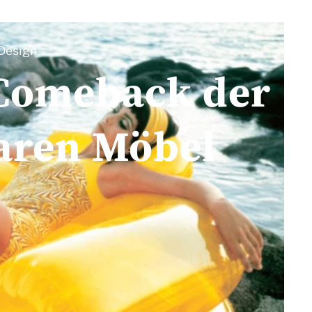
Design
 Comeback der
aren Möbel