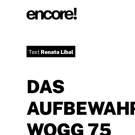
Renata Libal
Text
DAS
AUFBEWAH
WOGG 75