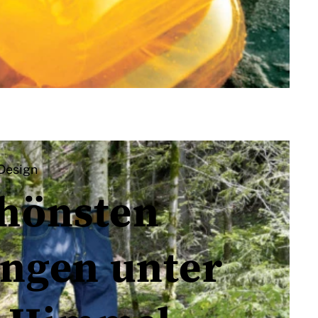
Design
chönsten
ungen unter