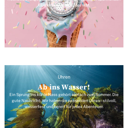
Momenten – wie bei der WM.
Uhren
Ab ins Wasser!
Ein Sprung ins kühle Nass gehört einfach zum Sommer. Die
gute Nachricht: Wir haben die passenden Uhren – stilvoll,
wasserfest und bereit für jedes Abenteuer.