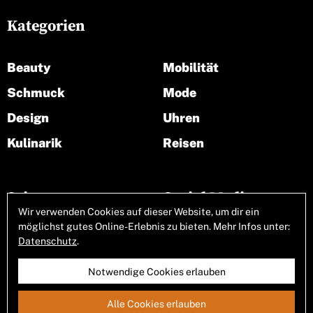
Kategorien
Beauty
Mobilität
Schmuck
Mode
Design
Uhren
Kulinarik
Reisen
Seiten
Social Media
Wir verwenden Cookies auf dieser Website, um dir ein
möglichst gutes Online-Erlebnis zu bieten. Mehr Infos unter:
Über uns
Datenschutz
.
Notwendige Cookies erlauben
Alle Cookies erlauben
Allgemeine Geschäftsbedingungen
Impressum
Datenschutz